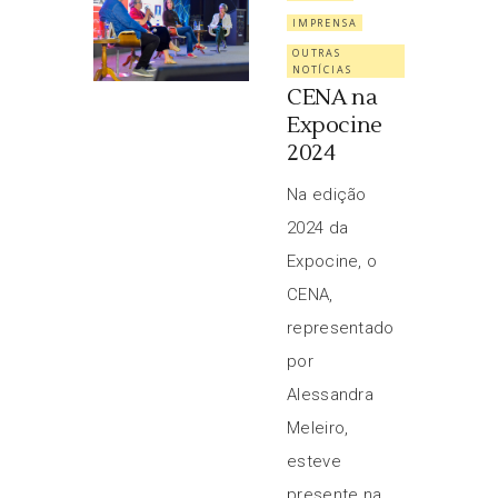
IMPRENSA
OUTRAS
NOTÍCIAS
CENA na
Expocine
2024
Na edição
2024 da
Expocine, o
CENA,
representado
por
Alessandra
Meleiro,
esteve
presente na