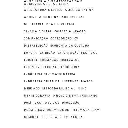
A INDÚSTRIA CINEMATOGRÁFICA E
AUDIOVISUAL BRASILEIRA
ALESSANDRA MELEIRO
AMÉRICA LATINA
ANCINE
ARGENTINA
AUDIOVISUAL
BILHETERIA
BRASIL
CINEMA
CINEMA DIGITAL
COMERCIALIZAÇÃO
COMUNICAÇÃO
COPRODUÇÃO
CV
DISTRIBUIÇÃO
ECONOMIA DA CULTURA
EUROPA
EXIBIÇÃO
EXPORTAÇÃO
FESTIVAL
FORCINE
FORMAÇÃO
HOLLYWOOD
INCENTIVOS FISCAIS
INDÚSTRIA
INDÚSTRIA CINEMATOGRÁFICA
INDÚSTRIA CRIATIVA
INTERNET
MAJOR
MERCADO
MERCADO MUNDIAL
MINC
MINIBIOGRAFIA
O NOVO CINEMA IRANIANO
POLÍTICAS PÚBLICAS
PRODUÇÃO
PRÊMIO SAV
QUEM SOMOS
RETOMADA
SAV
SEMCINE
SOFT POWER
TV
ÁFRICA