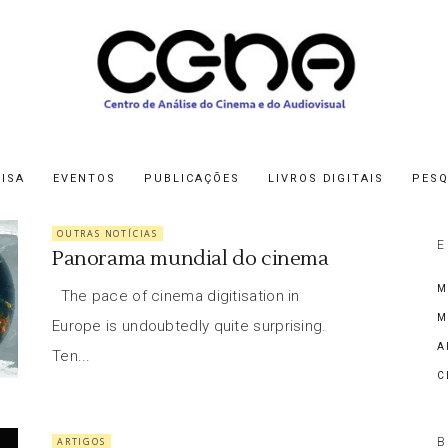
ISA
EVENTOS
PUBLICAÇÕES
LIVROS DIGITAIS
PESQ
OUTRAS NOTÍCIAS
E
Panorama mundial do cinema
M
The pace of cinema digitisation in
M
Europe is undoubtedly quite surprising.
A
Ten...
C
ARTIGOS
B