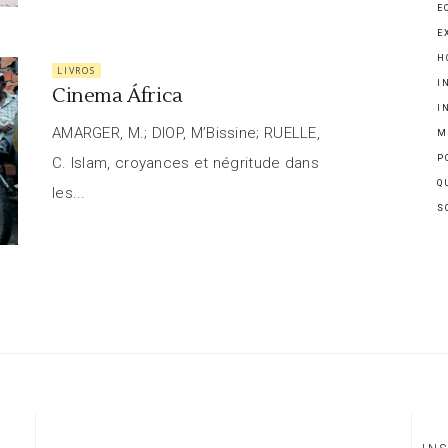
E
E
H
LIVROS
I
Cinema África
I
AMARGER, M.; DIOP, M’Bissine; RUELLE,
M
P
C. Islam, croyances et négritude dans
Q
les...
S