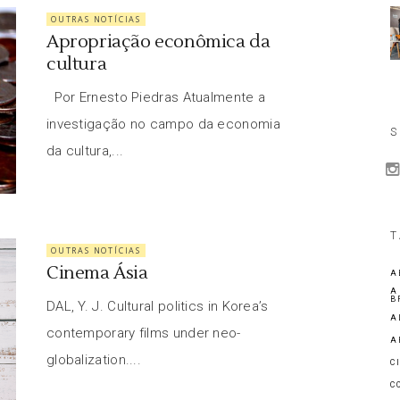
OUTRAS NOTÍCIAS
Apropriação econômica da
cultura
Por Ernesto Piedras Atualmente a
investigação no campo da economia
S
da cultura,...
T
OUTRAS NOTÍCIAS
Cinema Ásia
A
A
B
DAL, Y. J. Cultural politics in Korea’s
A
contemporary films under neo-
A
globalization....
C
C