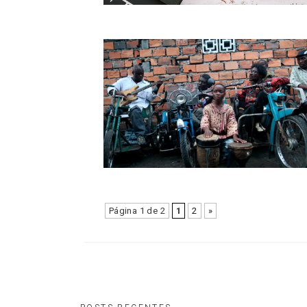
Página 1 de 2
1
2
»