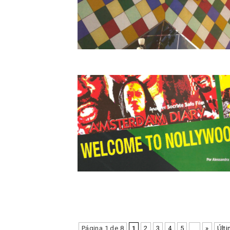
Página 1 de 8
1
2
3
4
5
...
»
Últi