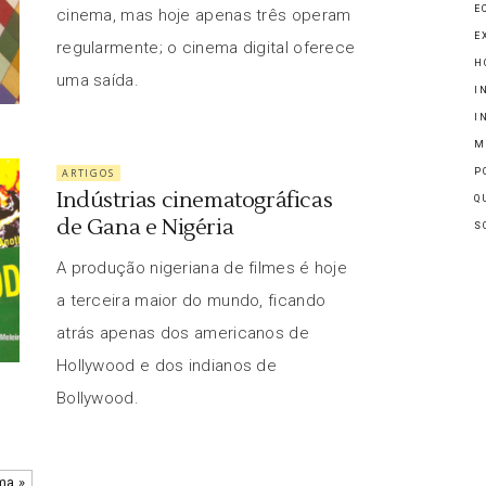
E
cinema, mas hoje apenas três operam
E
regularmente; o cinema digital oferece
H
uma saída.
I
I
M
ARTIGOS
P
Indústrias cinematográficas
Q
de Gana e Nigéria
S
A produção nigeriana de filmes é hoje
a terceira maior do mundo, ficando
atrás apenas dos americanos de
Hollywood e dos indianos de
Bollywood.
ma »