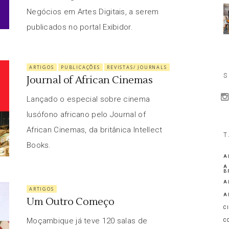
Negócios em Artes Digitais, a serem
publicados no portal Exibidor.
ARTIGOS
PUBLICAÇÕES
REVISTAS/ JOURNALS
S
Journal of African Cinemas
Lançado o especial sobre cinema
lusófono africano pelo Journal of
African Cinemas, da britânica Intellect
T
Books.
A
A
B
A
ARTIGOS
A
Um Outro Começo
C
Moçambique já teve 120 salas de
C