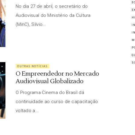
E
No dia 27 de abril, o secretário do
E
Audiovisual do Ministério da Cultura
H
(MinC), Silvio...
I
I
M
P
Q
S
OUTRAS NOTÍCIAS
O Empreendedor no Mercado
Audiovisual Globalizado
O Programa Cinema do Brasil dá
continuidade ao curso de capacitação
voltado a...