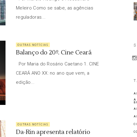
Meleiro Como se sabe, as agências
reguladoras...
OUTRAS NOTÍCIAS
S
Balanço do 20º. Cine Ceará
Por Maria do Rosário Caetano 1. CINE
CEARÁ ANO XX: no ano que vem, a
T
edição...
A
A
B
A
A
OUTRAS NOTÍCIAS
C
Da-Rin apresenta relatório
C