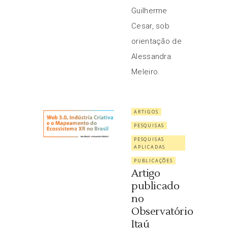
Guilherme
Cesar, sob
orientação de
Alessandra
Meleiro.
ARTIGOS
PESQUISAS
PESQUISAS
APLICADAS
PUBLICAÇÕES
Artigo
publicado
no
Observatório
Itaú