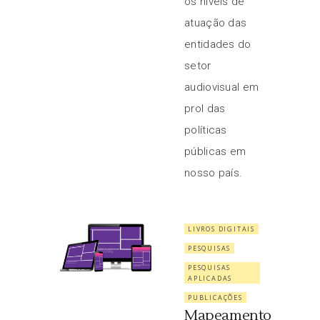
os níveis de
atuação das
entidades do
setor
audiovisual em
prol das
políticas
públicas em
nosso país.
LIVROS DIGITAIS
PESQUISAS
PESQUISAS
APLICADAS
PUBLICAÇÕES
Mapeamento