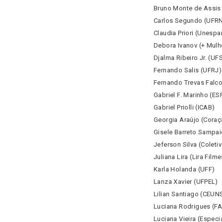
Bruno Monte de Assis
Carlos Segundo (UFR
Claudia Priori (Unespa
Debora Ivanov (+ Mulh
Djalma Ribeiro Jr. (UF
Fernando Salis (UFRJ)
Fernando Trevas Falc
Gabriel F. Marinho (E
Gabriel Priolli (ICAB)
Georgia Araújo (Coraç
Gisele Barreto Sampa
Jeferson Silva (Colet
Juliana Lira (Lira Filme
Karla Holanda (UFF)
Lanza Xavier (UFPEL)
Lilian Santiago (CEUN
Luciana Rodrigues (F
Luciana Vieira (Especi