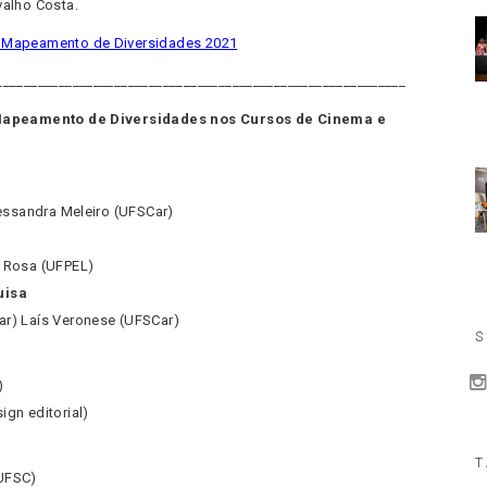
valho Costa.
 Mapeamento de Diversidades 2021
___________________________________________________________
 Mapeamento de Diversidades nos Cursos de Cinema e
lessandra Meleiro (UFSCar)
a Rosa (UFPEL)
uisa
ar) Laís Veronese (UFSCar)
S
)
ign editorial)
T
UFSC)