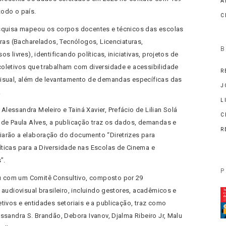
A
odo o país.
C
esquisa mapeou os corpos docentes e técnicos das escolas
iras (Bacharelados, Tecnólogos, Licenciaturas,
B
s livres), identificando políticas, iniciativas, projetos de
oletivos que trabalham com diversidade e acessibilidade
R
isual, além de levantamento de demandas específicas das
J
.
L
lessandra Meleiro e Tainá Xavier, Prefácio de Lilian Solá
C
 de Paula Alves, a publicação traz os dados, demandas e
R
arão a elaboração do documento “Diretrizes para
ticas para a Diversidade nas Escolas de Cinema e
”.
P
 com um Comitê Consultivo, composto por 29
 audiovisual brasileiro, incluindo gestores, acadêmicos e
tivos e entidades setoriais e a publicação, traz como
ssandra S. Brandão, Debora Ivanov, Djalma Ribeiro Jr, Malu