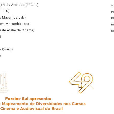
) Malu Andrade (SPCine)
O
(UFBA)
P
ivo Macumba Lab)
P
etivo Macumba Lab)
R
este Ateliê de Cinema)
S
)
)
o Querô)
)