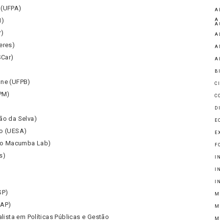
 (UFPA)
A
N)
A
A
r)
A
eres)
A
SCar)
A
B
one (UFPB)
C
SPM)
C
D
ão da Selva)
E
io (UESA)
E
ivo Macumba Lab)
F
s)
I
I
I
SP)
M
AAP)
M
alista em Políticas Públicas e Gestão
M