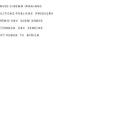
 NOVO CINEMA IRANIANO
OLÍTICAS PÚBLICAS
PRODUÇÃO
RÊMIO SAV
QUEM SOMOS
ETOMADA
SAV
SEMCINE
OFT POWER
TV
ÁFRICA