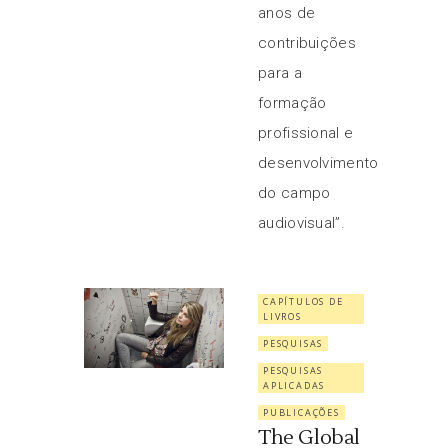
anos de
contribuições
para a
formação
profissional e
desenvolvimento
do campo
audiovisual”.
CAPÍTULOS DE
LIVROS
PESQUISAS
PESQUISAS
APLICADAS
PUBLICAÇÕES
The Global