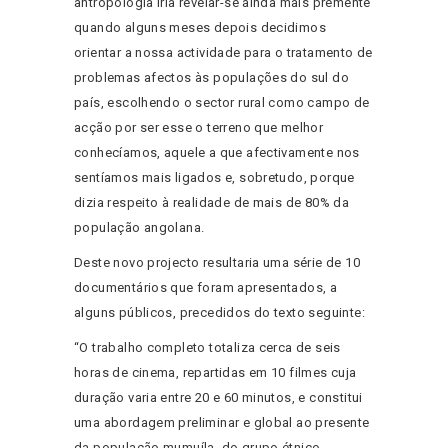
antropologia iria revelar-se ainda mais premente
quando alguns meses depois decidimos
orientar a nossa actividade para o tratamento de
problemas afectos às populações do sul do
país, escolhendo o sector rural como campo de
acção por ser esse o terreno que melhor
conhecíamos, aquele a que afectivamente nos
sentíamos mais ligados e, sobretudo, porque
dizia respeito à realidade de mais de 80% da
população angolana.
Deste novo projecto resultaria uma série de 10
documentários que foram apresentados, a
alguns públicos, precedidos do texto seguinte:
“O trabalho completo totaliza cerca de seis
horas de cinema, repartidas em 10 filmes cuja
duração varia entre 20 e 60 minutos, e constitui
uma abordagem preliminar e global ao presente
da população mumuíla, do grupo étnico-