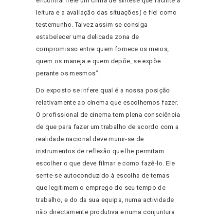
encontrar nele um clima de síntese que facilite a
leitura e a avaliação das situações) e fiel como
testemunho. Talvez assim se consiga
estabelecer uma delicada zona de
compromisso entre quem fornece os meios,
quem os maneja e quem depõe, se expõe
perante os mesmos”.
Do exposto se infere qual é a nossa posição
relativamente ao cinema que escolhemos fazer.
O profissional de cinema tem plena consciência
de que para fazer um trabalho de acordo com a
realidade nacional deve munir-se de
instrumentos de reflexão que lhe permitam
escolher o que deve filmar e como fazê-lo. Ele
sente-se autoconduzido à escolha de temas
que legitimem o emprego do seu tempo de
trabalho, e do da sua equipa, numa actividade
não directamente produtiva e numa conjuntura