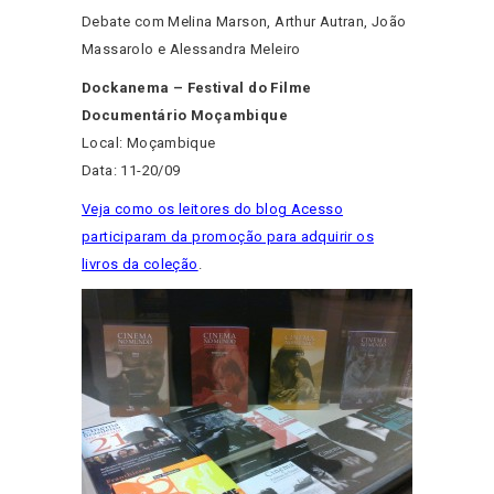
Debate com Melina Marson, Arthur Autran, João
Massarolo e Alessandra Meleiro
Dockanema – Festival do Filme
Documentário Moçambique
Local: Moçambique
Data: 11-20/09
Veja como os leitores do blog Acesso
participaram da promoção para adquirir os
livros da coleção
.