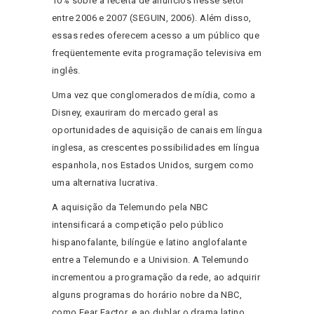
10% sobre a receita de anúncios nesse setor
entre 2006 e 2007 (SEGUIN, 2006). Além disso,
essas redes oferecem acesso a um público que
freqüentemente evita programação televisiva em
inglês.
Uma vez que conglomerados de mídia, como a
Disney, exauriram do mercado geral as
oportunidades de aquisição de canais em língua
inglesa, as crescentes possibilidades em língua
espanhola, nos Estados Unidos, surgem como
uma alternativa lucrativa.
A aquisição da Telemundo pela NBC
intensificará a competição pelo público
hispanofalante, bilíngüe e latino anglofalante
entre a Telemundo e a Univision. A Telemundo
incrementou a programação da rede, ao adquirir
alguns programas do horário nobre da NBC,
como Fear Factor, e ao dublar o drama latino