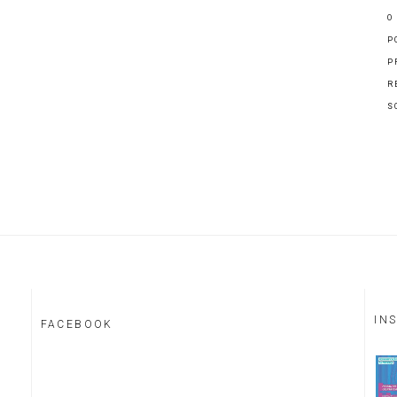
O
P
P
R
S
IN
FACEBOOK