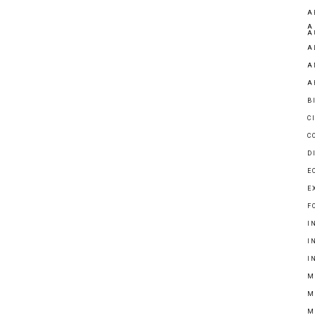
A
A
A
A
A
A
B
C
C
D
E
E
F
I
I
I
M
M
M