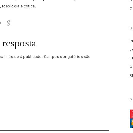
, ideologia e crítica.
C
B
 resposta
R
J
ail não será publicado.
Campos obrigatórios são
L
C
R
P