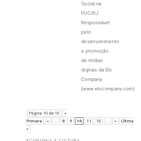
Social na
PUC/RJ.
Responsável
pelo
desenvolvimento
e promoção
de mídias
digitais da Elo
Company
(www.elocompany.com).
Página 10 de 15
«
Primeira
«
...
8
9
10
11
12
...
»
Última
»
ECONOMIA E CULTURA