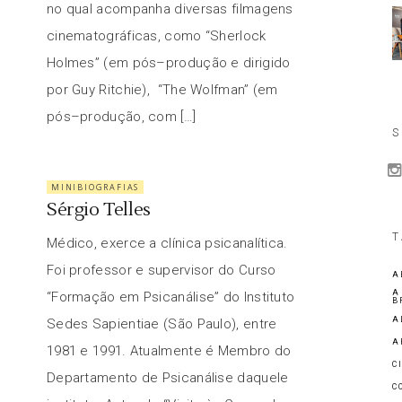
no qual acompanha diversas filmagens
cinematográficas, como “Sherlock
Holmes” (em pós–produção e dirigido
por Guy Ritchie), “The Wolfman” (em
pós–produção, com […]
S
MINIBIOGRAFIAS
Sérgio Telles
T
Médico, exerce a clínica psicanalítica.
Foi professor e supervisor do Curso
A
A
“Formação em Psicanálise” do Instituto
B
A
Sedes Sapientiae (São Paulo), entre
A
1981 e 1991. Atualmente é Membro do
C
Departamento de Psicanálise daquele
C