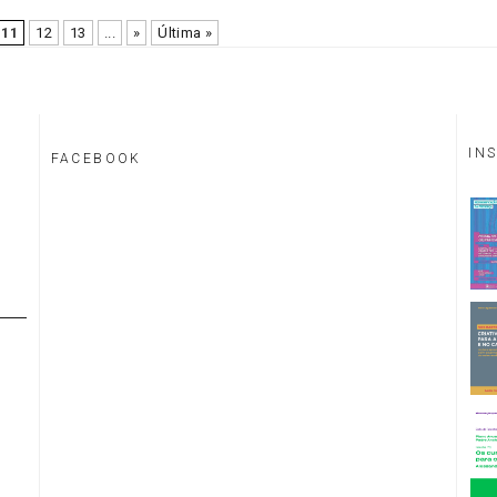
11
12
13
...
»
Última »
IN
FACEBOOK