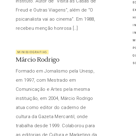
instituto. Autor de “Visita às Casas de
E
Freud e Outras Viagens”, além de “O
E
H
psicanalista vai ao cinema”. Em 1988,
I
recebeu menção honrosa […]
I
M
P
MINIBIOGRAFIAS
Q
Márcio Rodrigo
S
Formado em Jornalismo pela Unesp,
em 1997, com Mestrado em
Comunicação e Artes pela mesma
instituição, em 2004, Márcio Rodrigo
atua como editor do caderno de
cultura da Gazeta Mercantil, onde
trabalha desde 1999. Colaborou para
as editorias de Cultura e Marketing da