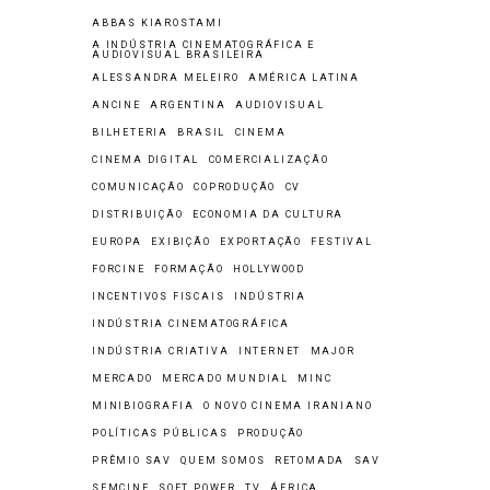
ABBAS KIAROSTAMI
A INDÚSTRIA CINEMATOGRÁFICA E
AUDIOVISUAL BRASILEIRA
ALESSANDRA MELEIRO
AMÉRICA LATINA
ANCINE
ARGENTINA
AUDIOVISUAL
BILHETERIA
BRASIL
CINEMA
CINEMA DIGITAL
COMERCIALIZAÇÃO
COMUNICAÇÃO
COPRODUÇÃO
CV
DISTRIBUIÇÃO
ECONOMIA DA CULTURA
EUROPA
EXIBIÇÃO
EXPORTAÇÃO
FESTIVAL
FORCINE
FORMAÇÃO
HOLLYWOOD
INCENTIVOS FISCAIS
INDÚSTRIA
INDÚSTRIA CINEMATOGRÁFICA
INDÚSTRIA CRIATIVA
INTERNET
MAJOR
MERCADO
MERCADO MUNDIAL
MINC
MINIBIOGRAFIA
O NOVO CINEMA IRANIANO
POLÍTICAS PÚBLICAS
PRODUÇÃO
PRÊMIO SAV
QUEM SOMOS
RETOMADA
SAV
SEMCINE
SOFT POWER
TV
ÁFRICA