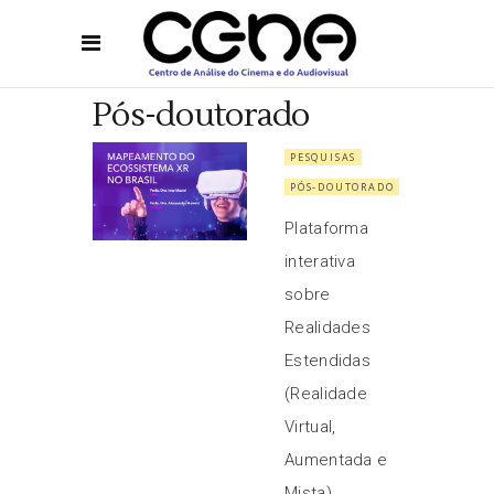
Pós-doutorado
PESQUISAS
PÓS-DOUTORADO
Plataforma
interativa
sobre
Realidades
Estendidas
(Realidade
Virtual,
Aumentada e
Mista),