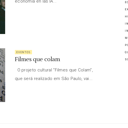
economía en las IA...
E
E
H
I
I
M
P
EVENTOS
Q
Filmes que colam
S
O projeto cultural “Filmes que Colam”,
que será realizado em São Paulo, vai...