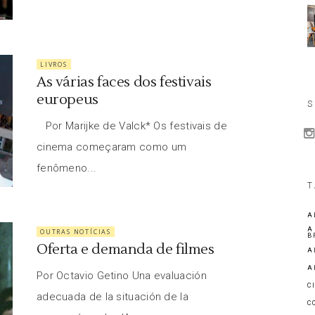
LIVROS
As várias faces dos festivais
europeus
S
Por Marijke de Valck* Os festivais de
cinema começaram como um
fenômeno...
T
A
A
OUTRAS NOTÍCIAS
B
Oferta e demanda de filmes
A
A
Por Octavio Getino Una evaluación
C
adecuada de la situación de la
C