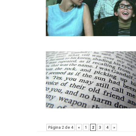
Página 2 de 4
«
1
2
3
4
»