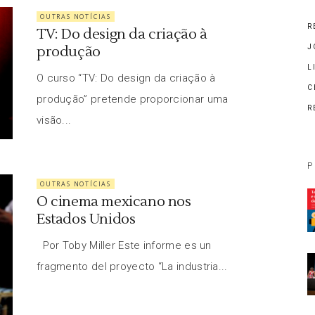
OUTRAS NOTÍCIAS
R
TV: Do design da criação à
produção
J
L
O curso “TV: Do design da criação à
C
produção” pretende proporcionar uma
R
visão...
P
OUTRAS NOTÍCIAS
O cinema mexicano nos
Estados Unidos
Por Toby Miller Este informe es un
fragmento del proyecto “La industria...